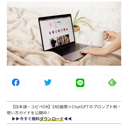
【日本語・コピペOK】SNS施策×ChatGPTのプロンプト例・
使い方ガイドを公開中！
▶︎▶︎今すぐ無料
ダウンロード
◀︎◀︎