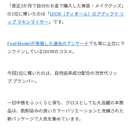
「直近3か月で自分のお金で購入した美容・メイクグッズ」
の1位に輝いたのは「
DIOR（ディオール）のアディクト リ
ップ マキシマイザー
」です。
Find Modelが実施した過去のアンケート
でも常に上位にラ
ンクインしているDIORのコスメ。
今回1位に輝いたのは、
自然由来成分配合の次世代
リッ
プ プランパー。
一日中唇をふっくらと保ち、グロスとしても大活躍の本商
品は、肌馴染みの良いカラーバリエーションと洗練された
新パッケージで人気を集めています。