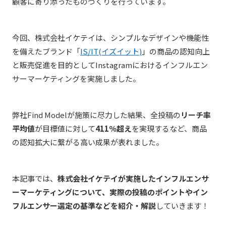
顧客に寄り添ったものづくりを行っています。
今回、株式会社イケテイは、シンプルなデザインや機能性
を備えたブランド「
IS/IT(イズイット)
」の商品の
認知向上
と販売促進を目的として
Instagramにおけるインフルエン
サーマーケティングを実施しました。
弊社Find Modelが施策に尽力した結果、全投稿の
リーチ率
平均値
が目標値に対して
411％超え
を実現するなど、商品
の認知拡大に繋がる高い成果が表れました。
本記事では、
株式会社イケテイが実施したインフルエンサ
ーマーケティングについて、実際の投稿のポイントやイン
フルエンサー選定の基準などを紹介・解説
していきます！