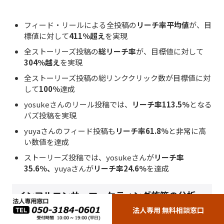
フィード・リールによる全投稿の
リーチ率平均値
が、目
標値に対して
411％超え
を実現
全ストーリーズ投稿の
総リーチ率
が、目標値に対して
304％越え
を実現
全ストーリーズ投稿の総リンククリック数が目標値に対
して
100％
達成
yosukeさんのリール投稿では、
リーチ率113.5％
となる
バズ投稿を実現
yuyaさんのフィード投稿も
リーチ率61.8％
と非常に高
い数値を達成
ストーリーズ投稿では、yosukeさんが
リーチ率
35.6％、
yuyaさんが
リーチ率24.6％
を達成
インフルエンサーマーケティング施策の分析
法人専用 無料相談窓口
今回のインフルエンサーマーケティングでは、特にyosuke