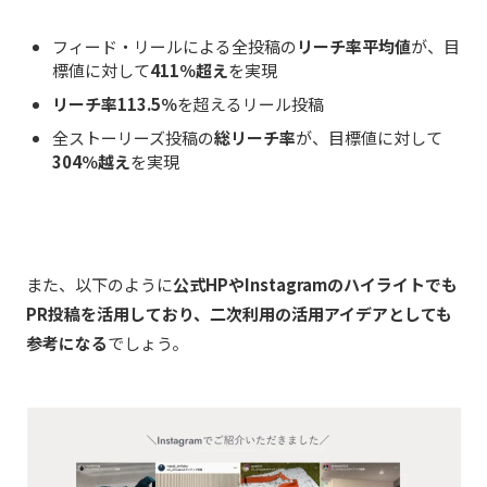
フィード・リールによる全投稿の
リーチ率平均値
が、目
標値に対して
411％超え
を実現
リーチ率113.5％
を超えるリール投稿
全ストーリーズ投稿の
総リーチ率
が、目標値に対して
304％越え
を実現
また、以下のように
公式HPやInstagramのハイライトでも
PR投稿を活用しており、二次利用の活用アイデアとしても
参考になる
でしょう。