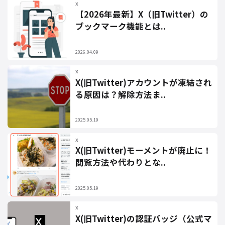
X
【2026年最新】X（旧Twitter）の
ブックマーク機能とは..
2026.04.09
X
X(旧Twitter)アカウントが凍結され
る原因は？解除方法ま..
2025.05.19
X
X(旧Twitter)モーメントが廃止に！
閲覧方法や代わりとな..
2025.05.19
X
X(旧Twitter)の認証バッジ（公式マ