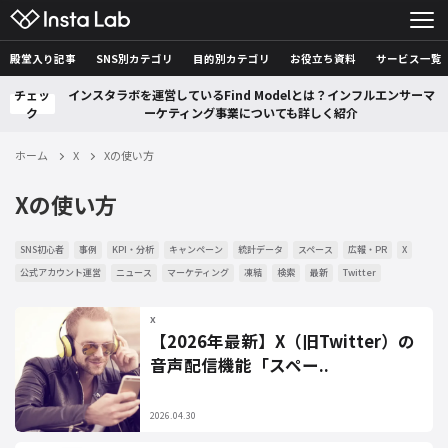
殿堂入り記事
SNS別カテゴリ
目的別カテゴリ
お役立ち資料
サービス一覧
チェッ
インスタラボを運営しているFind Modelとは？インフルエンサーマ
ク
ーケティング事業についても詳しく紹介
ホーム
X
Xの使い方
Xの使い方
SNS初心者
事例
KPI・分析
キャンペーン
統計データ
スペース
広報・PR
X
公式アカウント運営
ニュース
マーケティング
凍結
検索
最新
Twitter
X
【2026年最新】X（旧Twitter）の
音声配信機能「スペー..
2026.04.30