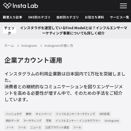
殿堂入り記事
SNS別カテゴリ
目的別カテゴリ
お役立ち資料
サービス一覧
チェッ
インスタラボを運営しているFind Modelとは？インフルエンサーマ
ク
ーケティング事業についても詳しく紹介
ホーム
Instagram
Instagramの使い方
企業アカウント運用
インスタグラムの利用企業数は日本国内で1万社を突破しまし
た。
消費者との継続的なコミュニケーションを図りエンゲージメ
ントを高める必要性が増すん中で、そのための手法をご紹介
しています。
ハッシュタグ
解析
キャンペーン
インフルエンサーマーケティング
SNS広告
統計データ
マーケティング
写真
インフルエンサー・インスタグラマー
Instagram
ノート
リール
ニュース
公式アカウント運営
ツール