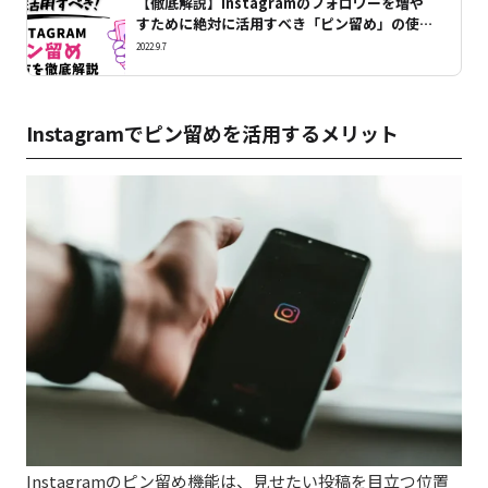
【徹底解説】Instagramのフォロワーを増や
すために絶対に活用すべき「ピン留め」の使い
方とは？
2022.9.7
Instagram
でピン留めを活用するメリット
Instagram
のピン留め機能は、見せたい投稿を目立つ位置