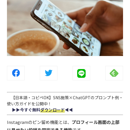
【日本語・コピペOK】SNS施策×ChatGPTのプロンプト例・
使い方ガイドを公開中！
▶︎▶︎今すぐ無料
ダウンロード
◀︎◀︎
Instagram
のピン留め機能とは、
プロフィール画面の上部
に見せたい投稿を固定できる機能
です。