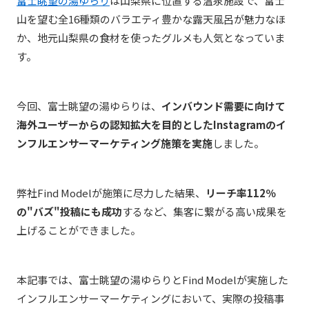
富士眺望の湯ゆらり
は山梨県に位置する温泉施設で、
富士
山を望む
全16種類のバラエティ豊かな露天風呂が魅力なほ
か、
地元山梨県の食材を使ったグルメも人気となっていま
す。
今回、富士眺望の湯ゆらりは、
インバウンド需要に向けて
海外ユーザーからの認知拡大を目的としたInstagramのイ
ンフルエンサーマーケティング施策を実施
しました。
弊社Find Modelが施策に尽力した結果、
リーチ率112％
の"バズ"投稿にも成功
するなど、集客に繋がる高い成果を
上げることができました。
本記事では、富士眺望の湯ゆらりとFind Modelが実施した
インフルエンサーマーケティングにおいて、実際の投稿事