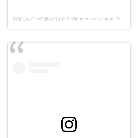
簡報仙貝Vicky郁棋の日本日常(@pptnote.vicky.japan.life)がシェアした投稿