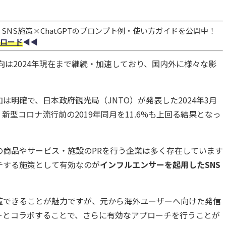
NS施策×ChatGPTのプロンプト例・使い方ガイドを公開中！
ロード
◀︎◀︎
傾向は2024年現在まで継続・加速しており、国内外に様々な影
は明確で、日本政府観光局（JNTO）が発表した2024年3月
、新型コロナ流行前の2019年同月を11.6%も上回る結果となっ
の商品やサービス・施設のPRを行う企業は多く存在しています
チする施策として有効なのが
インフルエンサーを起用したSNS
閲覧できることが魅力ですが、元から海外ユーザーへ向けた発信
ーとコラボすることで、さらに有効なアプローチを行うことが