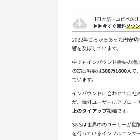
【日本語・コピペOK】S
▶︎▶︎今すぐ無料
ダウン
2022年ごろからあった円安
響を及ぼしています。
中でもインバウンド需要の増加
の訪日客数は
308万1600人
で
ています。
インバウンドに合わせて自社
が、海外ユーザーにアプロー
上のタイアップ投稿
です。
SNSは世界中のユーザーが
を行っているインフルエンサ