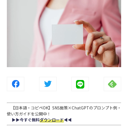
【日本語・コピペOK】SNS施策×ChatGPTのプロンプト例・
使い方ガイドを公開中！
▶︎▶︎今すぐ無料
ダウンロード
◀︎◀︎