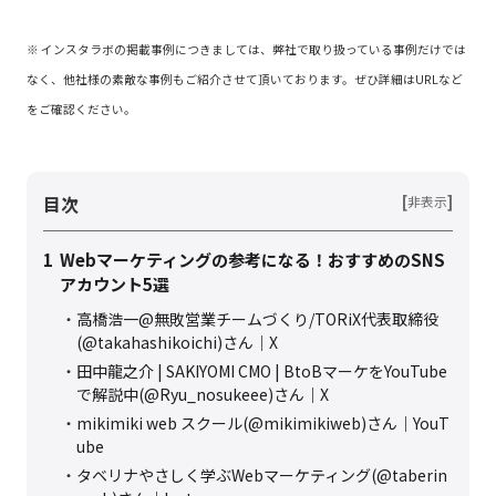
※ インスタラボの掲載事例につきましては、弊社で取り扱っている事例だけでは
なく、他社様の素敵な事例もご紹介させて頂いております。ぜひ詳細はURLなど
をご確認ください。
目次
[
]
非表示
1
Webマーケティングの参考になる！おすすめのSNS
アカウント5選
高橋浩一@無敗営業チームづくり/TORiX代表取締役
(@takahashikoichi)さん｜X
田中龍之介 | SAKIYOMI CMO | BtoBマーケをYouTube
で解説中(@Ryu_nosukeee)さん｜X
mikimiki web スクール(@mikimikiweb)さん｜YouT
ube
タベリナやさしく学ぶWebマーケティング(@taberin