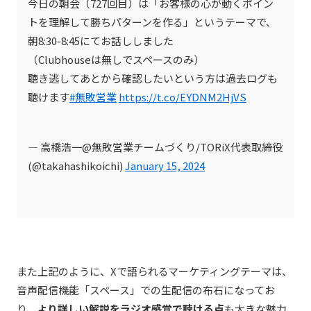
今日の朝会（727回目）は「お客様の心が動くポイン
トを理解して勝ちパターンを作る」というテーマで、
朝8:30-8:45にてお話ししました
（Clubhouseは無しでスペースのみ）
聴き逃してあとから確認したいという方は過去ログも
聴けます
#無敗営業
https://t.co/EYDNM2HjVS
— 高橋浩一@無敗営業チームづくり/TORiX代表取締役
(@takahashikoichi)
January 15, 2024
また上記のように、Xで語られるマーケティングテーマは、
音声配信機能「スペース」での生配信の布石になってお
り、
より詳しい解説をラジオ感覚で聴ける点
も大きな魅力