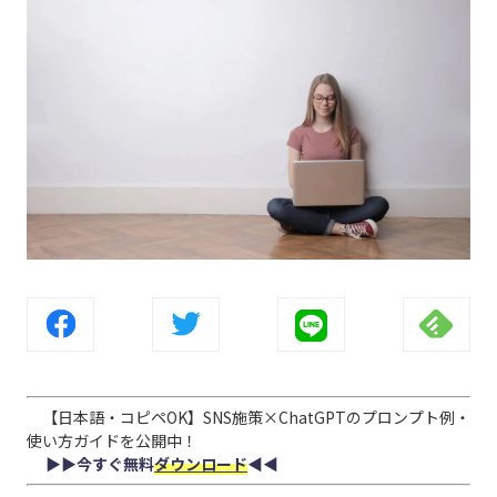
【日本語・コピペOK】SNS施策×ChatGPTのプロンプト例・
使い方ガイドを公開中！
▶︎▶︎今すぐ無料
ダウンロード
◀︎◀︎