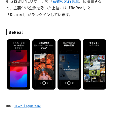
引き続きLINEリサーチの「
若者の流行調査
」に注目する
と、主要SNS企業を除いた上位には
「BeReal」
と
「Discord」
がランクインしています。
BeReal
画像：
BeReal｜Apple Store