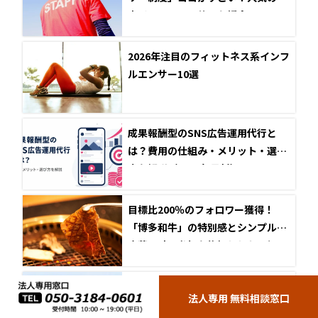
内インフルエンサーも紹介！
2026年注目のフィットネス系インフ
ルエンサー10選
成果報酬型のSNS広告運用代行と
は？費用の仕組み・メリット・選び
方を解説（2026年最新）
目標比200％のフォロワー獲得！
「博多和牛」の特別感とシンプルな
応募設計で参加を後押しした、福岡
県東京事務所のInstagramキャンペ
ーン成功事例
フォロー獲得数2,100件超！「湖西
法人専用 無料相談窓口
市産」の地域性と季節性を武器に、