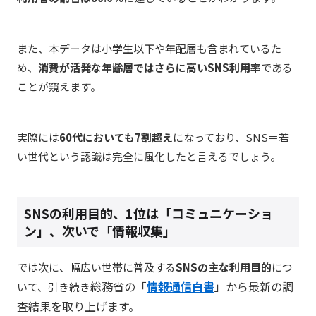
また、本データは小学生以下や年配層も含まれているた
め、
消費が活発な年齢層ではさらに高いSNS利用率
である
ことが窺えます。
実際には
60代においても7割超え
になっており、SNS＝若
い世代という認識は完全に風化したと言えるでしょう。
SNSの利用目的、1位は「コミュニケーショ
ン」、次いで「情報収集」
では次に、幅広い世帯に普及する
SNSの主な利用目的
につ
総務省の「
情報通信白書
」から最新の調
いて、引き続き
査結果を取り上げます。