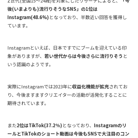
Z世代(全国15～24歳)を対象にしたリサーチによると、
「今
後(いまよりも)流行りそうなSNS」の1位は
Instagram(48.6%)
となっており、半数近い回答を獲得し
ています。
Instagramといえば、日本ですでにブームを迎えている印
象がありますが、
若い世代からは今後さらに流行りそう
と
いう認識のようです。
実際にInstagramでは2023年に
収益化機能が拡充
されてお
り、今後ますますクリエイターの活動が活発化することに
期待されています。
また
2位はTikTok(37.2％)
となっており、
Instagramのリ
ールとTikTokのショート動画は今後もSNSで大注目のコン