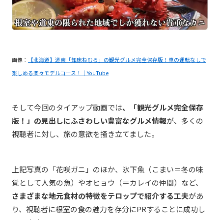
画像：
【北海道】道東「知床ねむろ」の観光グルメ完全保存版！車の運転なしで
楽しめる楽々モデルコース！｜YouTube
そして今回のタイアップ動画では
、「観光グルメ完全保存
版！」の見出しにふさわしい豊富なグルメ情報
が、多くの
視聴者に対し、旅の意欲を掻き立てました。
上記写真の「花咲ガニ」のほか、氷下魚（こまい＝冬の味
覚として人気の魚）やオヒョウ（＝カレイの仲間）など、
さまざまな地元食材の特徴をテロップで紹介する工夫
があ
り、視聴者に根室の食の魅力を存分にPRすることに成功し