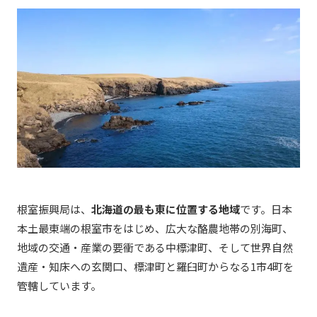
根室振興局は、
北海道の最も東に位置する地域
です。
日本
本土最東端
の根室市をはじめ、広大な酪農地帯の別海町、
地域の交通・産業の要衝である中標津町、そして世界自然
遺産・知床への玄関口、標津町と羅臼町からなる1市4町を
管轄しています。