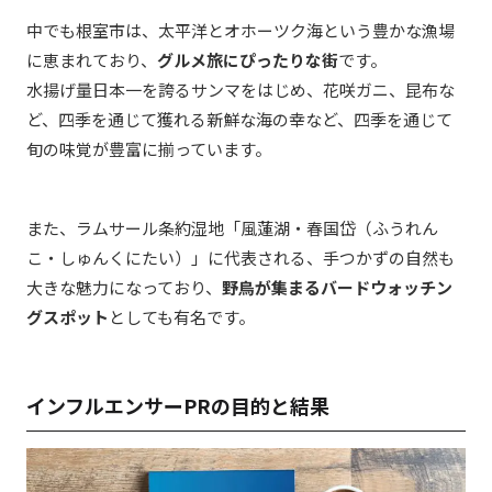
中でも根室市は、太平洋とオホーツク海という豊かな漁場
に恵まれており、
グルメ旅にぴったりな街
です。
水揚げ量日本一を誇るサンマをはじめ、花咲ガニ、昆布な
ど、四季を通じて獲れる新鮮な海の幸など、四季を通じて
旬の味覚が豊富に揃っています。
また、ラムサール条約湿地「風蓮湖・春国岱（ふうれん
こ・しゅんくにたい）」に代表される、手つかずの自然も
大きな魅力になっており、
野鳥が集まるバードウォッチン
グスポット
としても有名です。
インフルエンサーPRの目的と結果