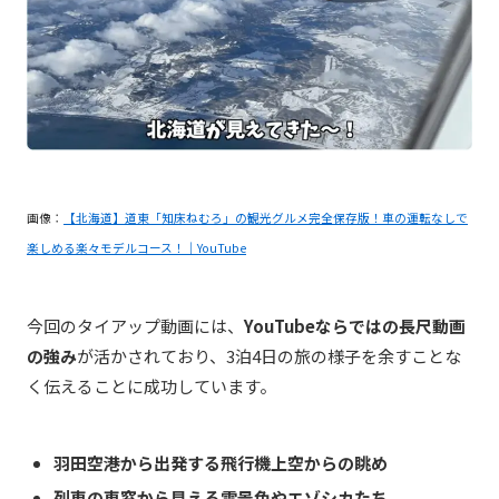
画像：
【北海道】道東「知床ねむろ」の観光グルメ完全保存版！車の運転なしで
楽しめる楽々モデルコース！｜YouTube
今回のタイアップ動画には、
YouTubeならではの長尺動画
の強み
が活かされており、3泊4日の旅の様子を余すことな
く伝えることに成功しています。
羽田空港から出発する飛行機上空からの眺め
列車の車窓から見える雪景色やエゾシカたち