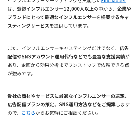
インフルエンサーマーケティング
を実施し
た
Find Model
は、
登録インフルエンサー12,000人以上
の中から、
企業や
ブランドにとって
最適なインフルエンサーを提案するキャ
スティングサービス
を提供しています。
また、インフルエンサーキャスティングだけでなく、
広告
配信やSNSアカウント運用代行などでも豊富な支援実績
が
あり、企画から効果分析までワンストップで依頼できる点
が強みです。
貴社の商材やサービスに最適なインフルエンサーの選定、
広告配信プランの策定、SNS運用方法などをご提案
します
ので、
こちら
からお気軽にご相談ください。