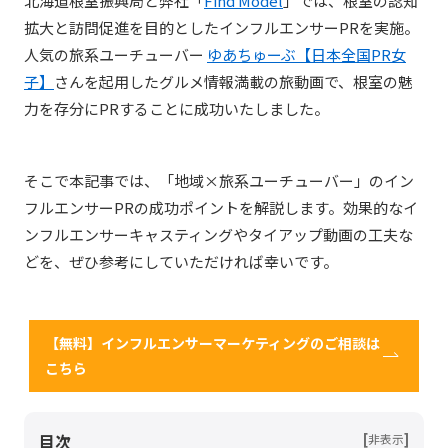
北海道根室振興局と弊社「
Find Model
」では、根室の認知
拡大と訪問促進を目的としたインフルエンサーPRを実施。
人気の旅系ユーチューバー
ゆあちゅーぶ【日本全国PR女
子】
さんを起用したグルメ情報満載の旅動画で、根室の魅
力を存分にPRすることに成功いたしました。
そこで本記事では、「地域×旅系ユーチューバー」のイン
フルエンサーPRの成功ポイントを解説します。効果的なイ
ンフルエンサーキャスティングやタイアップ動画の工夫な
どを、ぜひ参考にしていただければ幸いです。
【無料】インフルエンサーマーケティングのご相談は
こちら
目次
[
]
非表示