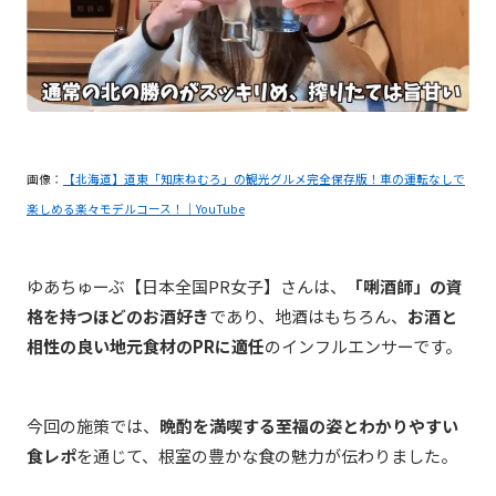
画像：
【北海道】道東「知床ねむろ」の観光グルメ完全保存版！車の運転なしで
楽しめる楽々モデルコース！｜YouTube
ゆあちゅーぶ【日本全国PR女子】さんは、
「唎酒師」の資
格を持つほどのお酒好き
であり、地酒はもちろん、
お酒と
相性の良い地元食材のPRに適任
のインフルエンサーです。
今回の施策では、
晩酌を満喫する至福の姿とわかりやすい
食レポ
を通じて、根室の豊かな食の魅力が伝わりました。