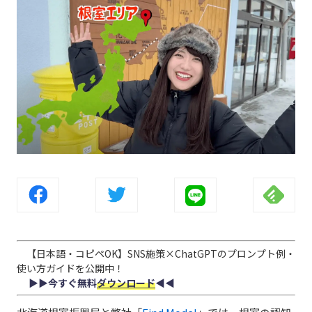
【日本語・コピペOK】SNS施策×ChatGPTのプロンプト例・
使い方ガイドを公開中！
▶︎▶︎今すぐ無料
ダウンロード
◀︎◀︎