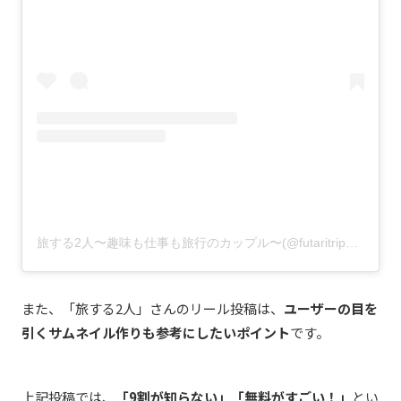
旅する2人〜趣味も仕事も旅行のカップル〜(@futaritrip_travel)がシェアした投稿
また、「旅する2人」さんのリール投稿は、
ユーザーの目を
引くサムネイル作りも参考にしたいポイント
です。
上記投稿では、
「9割が知らない」「無料がすごい！」
とい