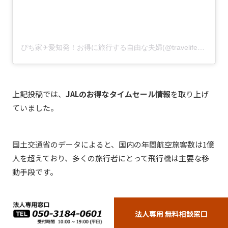
ぴち家✈︎愛知発！お得に旅行する自由な夫婦(@travelife_couple)がシェアした投稿
上記投稿では、
JALのお得なタイムセール情報
を取り上げ
ていました。
国土交通省のデータによると、国内の年間航空旅客数は1億
人を超えており、多くの旅行者にとって飛行機は主要な移
動手段です。
当然ながら航空会社の「お得なセール情報」は、旅行を計
法人専用 無料相談窓口
画しているユーザーにとって非常に価値が高く、
高いエン