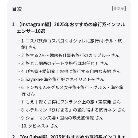
目次
[
]
非表示
1
【Instagram編】2025年おすすめの旅行系インフル
エンサー10選
1. コスパ旅@コスパ良くオシャレに旅行(ホテル・旅
館) さん
2. 旅する2人〜趣味も仕事も旅行のカップル〜 さん
3. 旅とこ関西のデートや旅行はお任せ！ さん
4. ぴち家✈︎愛知発！お得に旅行する自由な夫婦 さん
5. Sayaka✈︎海外旅行好きネイリスト✈️ さん
6. トンちゃん✈︎グルメ女子旅✈️旅行・グルメ・海外旅
行 さん
7. もえ⌇賢くお得にワンランク上の旅✈︎東京発 さん
8. ホテルマン『ひげまる』の絶対得する旅行ネタ さん
9. ショーマン夫婦✈︎国内の映え旅情報 さん
10. タビネス✈️ さん
2
【YouTube編】2025年おすすめの旅行系インフルエ