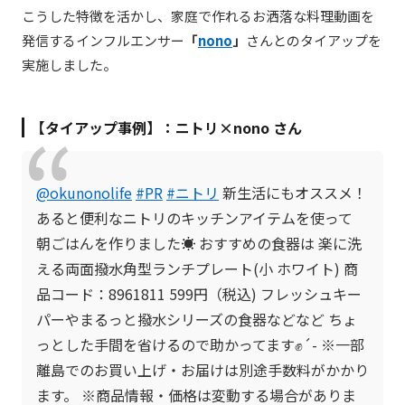
こうした特徴を活かし、家庭で作れるお洒落な料理動画を
発信するインフルエンサー
「
nono
」
さんとのタイアップを
実施しました。
【タイアップ事例】：ニトリ×nono さん
@okunonolife
#PR
#ニトリ
新生活にもオススメ！
あると便利なニトリのキッチンアイテムを使って
朝ごはんを作りました☀️ おすすめの食器は 楽に洗
える両面撥水角型ランチプレート(小 ホワイト) 商
品コード：8961811 599円（税込) フレッシュキー
パーやまるっと撥水シリーズの食器などなど ちょ
っとした手間を省けるので助かってます✊´- ※一部
離島でのお買い上げ・お届けは別途手数料がかかり
ます。 ※商品情報・価格は変動する場合がありま