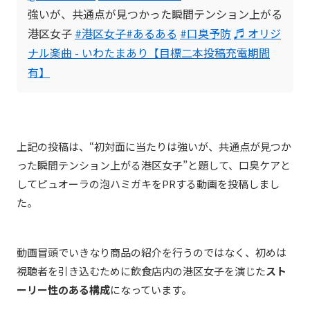
強いが、共通点が見つかった瞬間テンション上がる
港区女子
#港区女子
#あるある
#口臭予防
♬ オリジ
ナル楽曲 - いわたまあり【目標二本投稿充電期間
有】
上記の投稿は、“初対面に当たりは強いが、共通点が見つか
った瞬間テンション上がる港区女子”と題して、口臭ケアと
してピュオーラの泡ハミガキをPRする動画を投稿しまし
た。
動画冒頭でいきなり商品の紹介を行うのではなく、初めは
視聴者を引き込むために飲食店内の港区女子を演じた
スト
ーリー性のある構成
になっています。