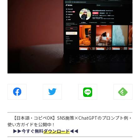
【日本語・コピペOK】SNS施策×ChatGPTのプロンプト例・
使い方ガイドを公開中！
▶︎▶︎今すぐ無料
ダウンロード
◀︎◀︎