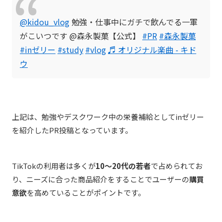
@kidou_vlog
勉強・仕事中にガチで飲んでる一軍
がこいつです @森永製菓【公式】
#PR
#森永製菓
#inゼリー
#study
#vlog
♬ オリジナル楽曲 - キド
ウ
上記は、勉強やデスクワーク中の栄養補給としてinゼリー
を紹介したPR投稿となっています。
TikTokの利用者は多くが
10～20代の若者
で占められてお
り、ニーズに合った商品紹介をすることでユーザーの
購買
意欲
を高めていることがポイントです。