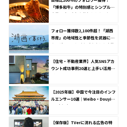
目標比200％のフォロワー獲得！
「博多和牛」の特別感とシンプルな
応募設計で参加を後押しした、福岡
県東京事務所のInstagramキャンペ
ーン成功事例
フォロー獲得数2,100件超！「湖西
市産」の地域性と季節性を武器に、
ターゲットの興味を引き出した自治
体SNSキャンペーンの成功事例
【住宅・不動産業界】人気SNSアカ
ウント成功事例20選と上手い活用ポ
イント
【2025年版】中国で今注目のインフ
ルエンサー10選｜Weibo・Douyi
n・小紅書
【保存版】TVerに流れる広告の特