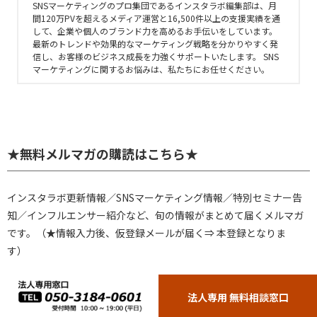
SNSマーケティングのプロ集団であるインスタラボ編集部は、月
間120万PVを超えるメディア運営と16,500件以上の支援実績を通
して、企業や個人のブランド力を高めるお手伝いをしています。
最新のトレンドや効果的なマーケティング戦略を分かりやすく発
信し、お客様のビジネス成長を力強くサポートいたします。 SNS
マーケティングに関するお悩みは、私たちにお任せください。
★無料メルマガの購読はこちら★
インスタラボ更新情報／SNSマーケティング情報／特別セミナー告
知／インフルエンサー紹介など、旬の情報がまとめて届くメルマガ
です。（★情報入力後、仮登録メールが届く⇒ 本登録となりま
す）
Name*
法人専用 無料相談窓口