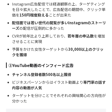
Instagram広告配信では経過観察の上、ターゲティング
を日々拡大したことで、広告配信の期間中、クリック単
価を
150円程度
抑える
ことが出来た
配信面では若い世代の閲覧が多い
Instagramのストーリ
ーズ
の配信が圧倒的に多かった
CVRが
前年比
より上昇しており、
若年層の申込数
を増加
させることに実現
予算をかけた​
女性ターゲットから
30,000
以上のクリッ
クを獲得
②YouTube動画のインフィード広告
チャンネル登録者数500名以上獲得
ビジネスパーソンからはイラスト動画より
専門家の話す
内容の動画が人気
ターゲットを分けことでそれぞれの興味関心の方向性が
分かった