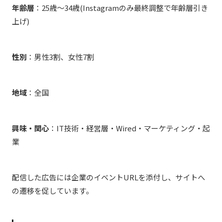
年齢層
：25歳～34歳(Instagramのみ最終調整で年齢層引き
上げ)
性別
：男性
3
割、
女性
7
割
地域
：全国
興味・関心
：
IT
技術・経営層・
Wired
​・
マーケティング・起
業
配信した広告には企業のイベントURLを添付し、サイトへ
の遷移を促しています。