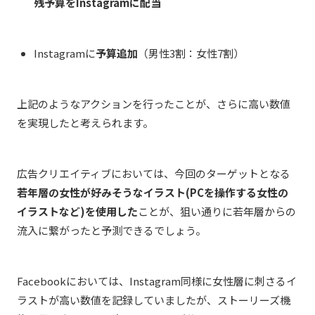
残予算を
Instagram
に配当
Instagram
に
予算追加
（男性
3
割：女性
7
割）
上記のようなアクションを行ったことが、さらに高い数値
を実現したと考えられます。
広告クリエイティブにおいては、今回のターゲットとなる
若年層の女性が好みそうなイラスト(
PCを操作する女性の
イラストなど
)を使用した
ことが、狙い通りに
若年層からの
流入に繋がったと予測できるでしょう。
Facebookにおいては、Instagram同様に女性層に刺さるイ
ラストが高い数値を記録していましたが、ストーリーズ機