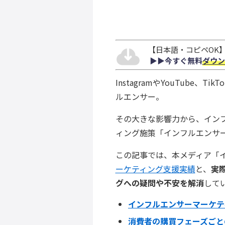
【日本語・コピペOK】S
▶︎▶︎今すぐ無料
ダウン
InstagramやYouTube
ルエンサー。
その大きな影響力から、イン
ィング施策「インフルエンサ
この記事では、本メディア「
ーケティング支援実績
と、
実
グへの疑問や不安を解消
して
インフルエンサーマーケテ
消費者の購買フェーズごと