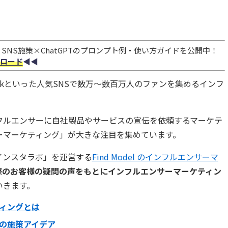
NS施策×ChatGPTのプロンプト例・使い方ガイドを公開中！
ロード
◀︎◀︎
、TikTokといった人気SNSで数万～数百万人のファンを集めるインフ
フルエンサーに自社製品やサービスの宣伝を依頼するマーケテ
ーマーケティング」が大きな注目を集めています。
インスタラボ」を運営する
Find Model のインフルエンサーマ
際のお客様の疑問の声をもとにインフルエンサーマーケティン
いきます。
ィングとは
の施策アイデア