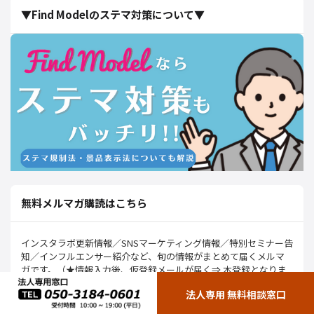
▼Find Modelのステマ対策について▼
無料メルマガ購読はこちら
インスタラボ更新情報／SNSマーケティング情報／特別セミナー告
知／インフルエンサー紹介など、旬の情報がまとめて届くメルマ
ガです。（★情報入力後、仮登録メールが届く⇒ 本登録となりま
す）
法人専用 無料相談窓口
Name*