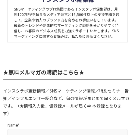
SNSマーケティングのプロ集団であるインスタラボ編集部は、月
間120万PVを超えるメディア運営と16,500件以上の支援実績を通
して、企業や個人のブランド力を高めるお手伝いをしています。
最新のトレンドや効果的なマーケティング戦略を分かりやすく発
信し、お客様のビジネス成長を力強くサポートいたします。 SNS
マーケティングに関するお悩みは、私たちにお任せください。
★無料メルマガの購読はこちら★
インスタラボ更新情報／SNSマーケティング情報／特別セミナー告
知／インフルエンサー紹介など、旬の情報がまとめて届くメルマガ
です。（★情報入力後、仮登録メールが届く⇒ 本登録となりま
す）
Name*