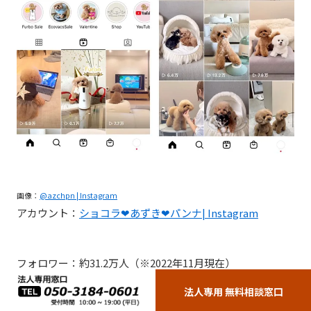
画像：
@
azchpn
| Instagram
アカウント：
ショコラ❤︎あずき❤︎パンナ
|
I
nstagram
フォロワー：約31.2万人（※2022年11月現在）
法人専用 無料相談窓口