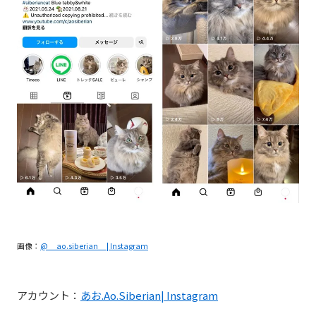
画像：
@__ao.siberian__| Instagram
アカウント：
あお.Ao.Siberian
|
I
nstagram