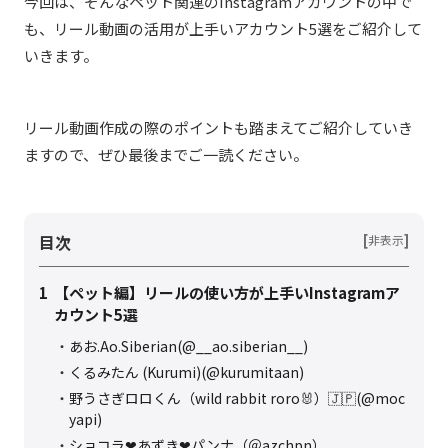
今回は、そんなペット関連のInstagramアカウントの中で
も、リール動画の活用が上手いアカウント5選をご紹介して
いきます。
リール動画作成の際のポイントも踏まえてご紹介していき
ますので、ぜひ最後までご一読ください。
目次
[
]
非表示
1
【ペット編】リールの使い方が上手いInstagramア
カウント5選
あお.Ao.Siberian(@__ao.siberian__)
くるみたん (Kurumi)(@kurumitaan)
野うさぎロロくん（wild rabbit roro🐰）🇯🇵(@moc
yapi)
ショコラ❤︎あずき❤︎パンナ（＠azchpn）