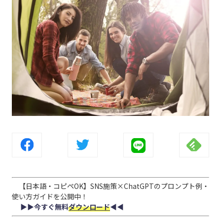
【日本語・コピペOK】SNS施策×ChatGPTのプロンプト例・
使い方ガイドを公開中！
▶︎▶︎今すぐ無料
ダウンロード
◀︎◀︎