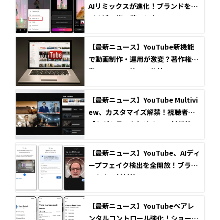
AIリミックスが進化！ブランドを伸
ばす活用術と落とし穴
【最新ニュース】YouTube新機能
で動画制作・運用が激変？著作権回
避とコメント管理の秘策
【最新ニュース】YouTube Multivi
ew、カスタマイズ解禁！視聴者の
「ながら見」を加速させる新機能の
全貌
【最新ニュース】YouTube、AIディ
ープフェイク検出を全開放！ブラン
ドを守る新対策
【最新ニュース】YouTubeペアレ
ンタルコントロール強化！ショート