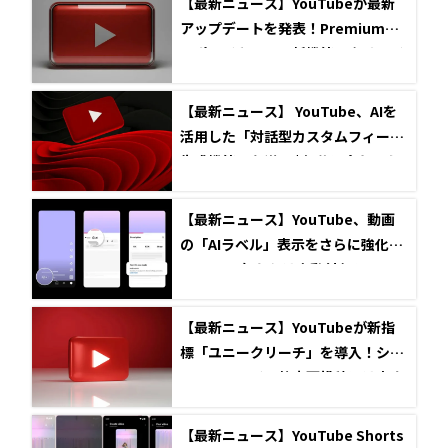
【最新ニュース】YouTubeが最新
アップデートを発表！Premium向
けポッドキャスト新機能とクリエイ
ター向けAI「Ask Studio」を強化
【最新ニュース】 YouTube、AIを
活用した「対話型カスタムフィード
生成機能」を導入 | 気分に合わせた
動画リストを自動作成
【最新ニュース】YouTube、動画
の「AIラベル」表示をさらに強化
へ。2026年からは自動付与システム
も導入
【最新ニュース】YouTubeが新指
標「ユニークリーチ」を導入！ショ
ートフィードの静止画投稿には音楽
追加も可能に
【最新ニュース】YouTube Shorts