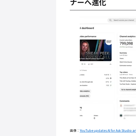
ナーへ進化
画像：
YouTube updates AI for Ask Studio a