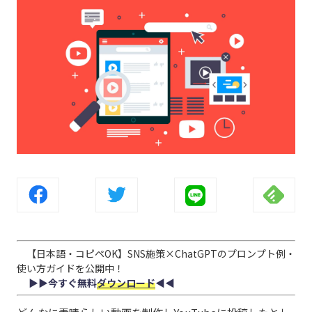
【日本語・コピペOK】SNS施策×ChatGPTのプロンプト例・
使い方ガイドを公開中！
▶︎▶︎今すぐ無料
ダウンロード
◀︎◀︎