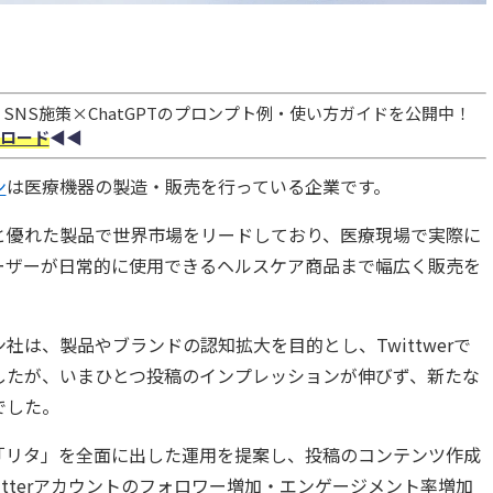
NS施策×ChatGPTのプロンプト例・使い方ガイドを公開中！
ロード
◀︎◀︎
ン
は
医療機器の製造・販売を行っている企業です。
と優れた製品で世界市場をリードしており、医療現場で実際に
ーザーが日常的に使用できるヘルスケア商品まで幅広く販売を
社は、製品やブランドの認知拡大を目的とし、Twittwerで
したが、いまひとつ投稿のインプレッションが伸びず、新たな
でした。
「リタ」を全面に出した運用を提案し、
投稿のコンテンツ作成
tter
アカウントのフォロワー増加・エンゲージメント率増加