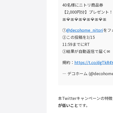
40名様にニトリ商品券
【2,000円分】プレゼント！
🎀💎🎀💎🎀💎🎀💎🎀💎🎀
①
@decohome_nitori
をフ
②この投稿を3/15
11:59までにRT​
③結果が自動返信で届く✉
規約：
https://t.co/dgTkR4
— デコホーム (@decohome_
本Twitterキャンペーンの特
が低いこと
です。