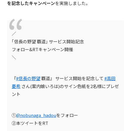
を記念したキャンペーン
を実施しました。
／
｢信長の野望 覇道｣ サービス開始記念
フォロー&RTキャンペーン開催
＼
『
#信長の野望
覇道』 サービス開始を記念して
#高田
憂希
さん(案内娘いろは)のサイン色紙を2名様にプレゼ
ント
①
@nobunaga_hadou
をフォロー
②本ツイートをRT