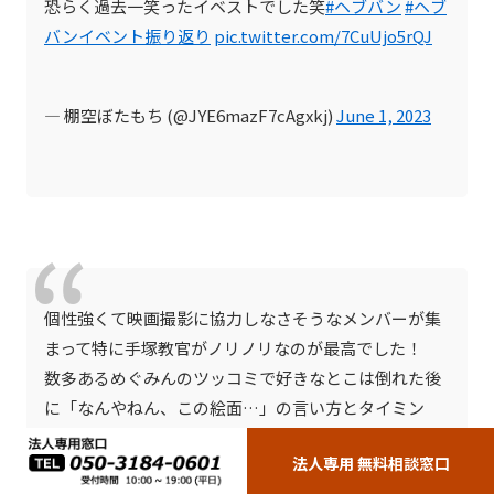
恐らく過去一笑ったイベストでした笑
#ヘブバン
#ヘブ
バンイベント振り返り
pic.twitter.com/7CuUjo5rQJ
— 棚空ぼたもち (@JYE6mazF7cAgxkj)
June 1, 2023
個性強くて映画撮影に協力しなさそうなメンバーが集
まって特に手塚教官がノリノリなのが最高でした！
数多あるめぐみんのツッコミで好きなとこは倒れた後
に「なんやねん、この絵面…」の言い方とタイミン
グ。最高。
法人専用 無料相談窓口
ななみんによる「てんててんてーん」も可愛かったで