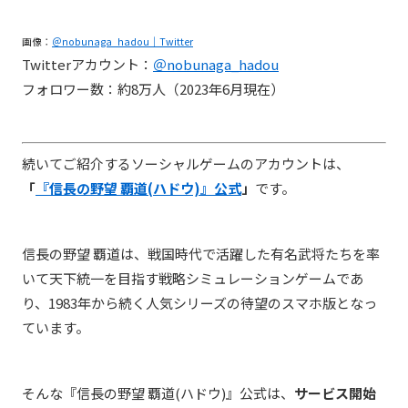
画像：
＠
nobunaga_hadou｜Twitter
Twitterアカウント：
＠
nobunaga_hadou
フォロワー数：約8万人（2023年6月現在）
続いてご紹介するソーシャルゲームのアカウントは、
「
『信長の野望 覇道(ハドウ)』公式
」
です。
信長の野望 覇道
は、
戦国時代で活躍した有名武将たちを率
いて天下統一を目指す
戦略シミュレーションゲーム
であ
り、1983年から続く人気シリーズの待望のスマホ版となっ
ています。
そんな
『信長の野望 覇道(ハドウ)』公式
は、
サービス開始