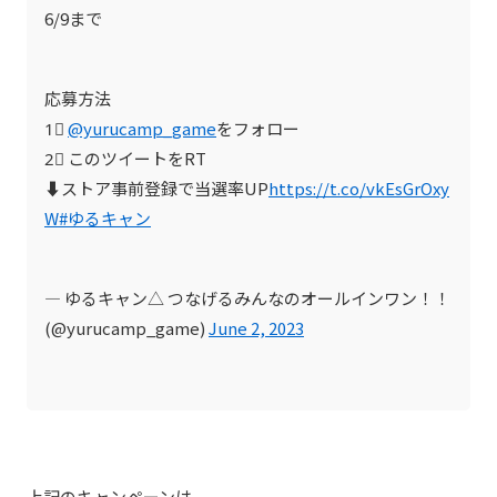
6/9まで
応募方法
1⃣
@yurucamp_game
をフォロー
2⃣ このツイートをRT
⬇️ストア事前登録で当選率UP
https://t.co/vkEsGrOxy
W
#ゆるキャン
— ゆるキャン△ つなげるみんなのオールインワン！！
(@yurucamp_game)
June 2, 2023
上記のキャンペーンは、