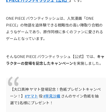
E PIECE バウンティラッシュ【公式】
」
です。
ONE PIECE バウンティラッシュ
は、人気漫画「
ONE
PIECE」の物語を追体験できる戦略性の高い陣取り合戦の
ような
ゲームであり、原作同様に多くのファンに愛される
ゲームとなっています。
そんなONE PIECE バウンティラッシュ【公式】で
は、
キャ
ラクターの登場を記念したキャンペーン
を実施しました。
【大口真神 ヤマト登場記念！色紙プレゼントキャンペ
ーン！】
#ヤマト
役
#早見沙織
さんのサイン色紙を抽
選で1名様にプレゼント！