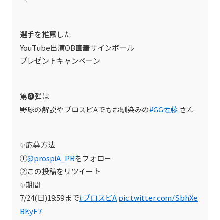
選手を推薦した
YouTube出演OB直筆サインボール
プレゼントキャンペーン
第➑弾は
野球の解説やプロスピAでもお馴染みの
#GG佐藤
さん
✨応募方法
①
@prospiA_PR
をフォロー
②この投稿をリツイート
✨期間
7/24(日)19:59まで
#プロスピA
pic.twitter.com/SbhXe
BKyF7