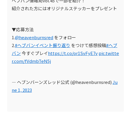
ヘブバン情報局vol.45で一部を紹介！
紹介された方にはオリジナルステッカーをプレゼント
▼応募方法
1.
@heavenburnsred
をフォロー
2.
#ヘブバンイベント振り返り
をつけて感想投稿
#ヘブ
バン
今すぐプレイ
https://t.co/or1SvFyE7v
pic.twitte
r.com/fVdmbTeN5j
— ヘブンバーンズレッド公式 (@heavenburnsred)
Ju
ne 1, 2023