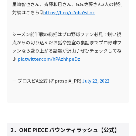
里崎智也さん、斉藤和巳さん、G.G.佐藤さん3人の特別
対談はこちら👇
https://t.co/u7ohaYsLqz
シーズン前半戦の総括はプロ野球ファン必見！鋭い視
点からの切り込んだお話や控室の裏話までプロ野球フ
ァンなら盛り上がる話題が沢山♪ぜひチェックしてね
♪
pic.twitter.com/hPAzhhpeDz
— プロスピA公式 (@prospiA_PR)
July 22, 2022
2．
ONE PIECE バウンティラッシュ【公式】