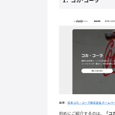
1．
コカ･コーラ
画像：
日本コカ・コーラ株式会社 ホームペ
初めにご紹介するのは、
「
コ