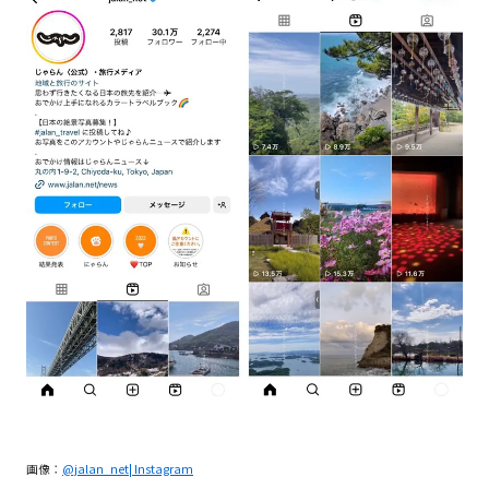
画像：
@jalan_net| Instagram