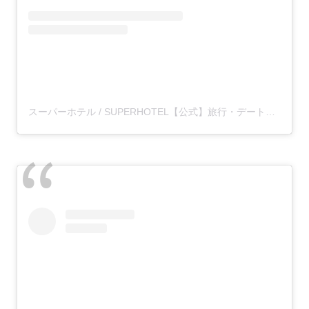
スーパーホテル / SUPERHOTEL【公式】旅行・デート・出張(@super.hotel_official)がシェアした投稿