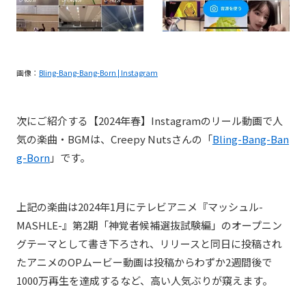
画像：
Bling-Bang-Bang-Born | Instagram
次にご紹介する【2024年春】Instagramのリール動画で人
気の楽曲・BGMは、
Creepy Nuts
さんの「
Bling-Bang-Ban
g-Born
」
です。
上記の楽曲は2024年1月に
テレビアニメ『
マッシュル-
MASHLE-
』第2期「神覚者候補選抜試験編」のオープニン
グテーマとして書き下ろされ、リリースと同日に投稿され
たアニメのOPムービー動画は投稿からわずか2週間後で
1000万再生を達成するなど、高い人気ぶりが窺えます。