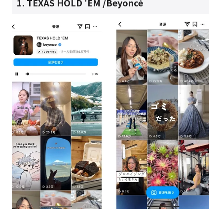
1.
TEXAS HOLD 'EM /
Beyoncé