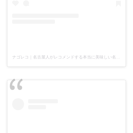
ナゴレコ｜名古屋人がレコメンドする本当に美味しい名古屋めし(@nagoya_food)がシェアした投稿