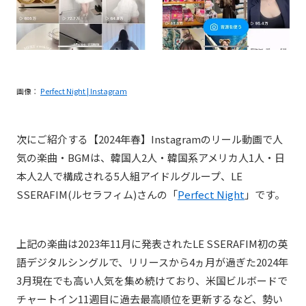
画像：
Perfect Night | Instagram
次にご紹介する【2024年春】Instagramのリール動画で人
気の楽曲・BGMは、韓国人
2人・
韓国系アメリカ人
1人・
日
本人
2人で構成される5人組アイドルグループ、
LE
SSERAFIM(ルセラフィム)
さんの「
Perfect Night
」
です。
上記の楽曲は2023年11月に発表された
LE SSERAFIM
初の英
語デジタルシングルで、
リリースから4ヵ月が過ぎた2024年
3月現在でも高い人気を集め続けており、米国ビルボードで
チャートイン11週目に過去最高順位を更新するなど、
勢い