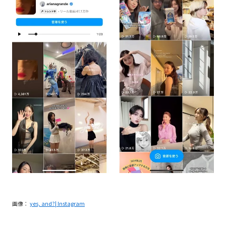
画像：
yes, and?
| Instagram