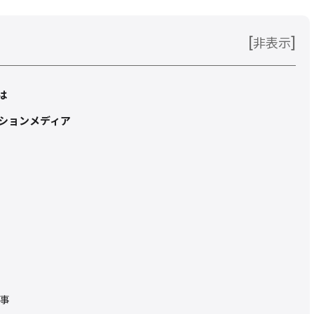
[
]
非表示
は
ションメディア
事