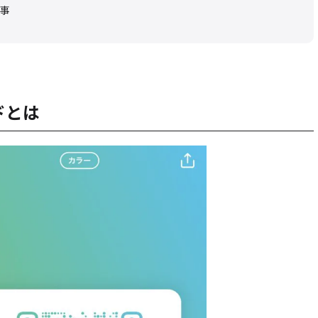
事
ドとは