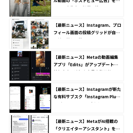
ル動画の「ポストビュー広告」をす
べての広告主に提供開始
【最新ニュース】Instagram、プロ
フィール画面の投稿グリッドが自由
に並べ替え可能に！
【最新ニュース】Metaの動画編集
アプリ「Edits」がアップデート！
外部音声の追加や音量自動調整、フ
ォント検索機能などが登場
【最新ニュース】Instagramが新た
な有料サブスク「Instagram Plu
s」をローンチ！足跡なしでストー
リーを閲覧できる機能も
【最新ニュース】MetaがAI搭載の
「クリエイターアシスタント」を発