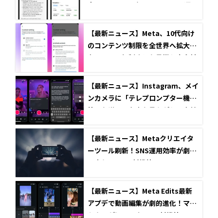
表！FacebookやInstagramの運用
を強力サポート
【最新ニュース】Meta、10代向け
のコンテンツ制限を全世界へ拡大！
各国のSNS規制強化を見据え安全対
策を強化
【最新ニュース】Instagram、メイ
ンカメラに「テレプロンプター機
能」を導入！台本を見ながらの自然
な動画撮影が可能に
【最新ニュース】Metaクリエイタ
ーツール刷新！SNS運用効率が劇的
に変わる2つの新機能
【最新ニュース】Meta Edits最新
アプデで動画編集が劇的進化！マー
ケターが知るべき4つの新機能