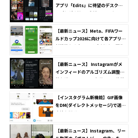
アプリ「Edits」に待望のデスクト
ップ版が登場！AI制作アシスタント
も搭載へ
【最新ニュース】Meta、FIFAワー
ルドカップ2026に向けて各アプリで
新機能を発表！ライブ速報やAI画像
生成で大会を盛り上げよう
【最新ニュース】 Instagramがメ
インフィードのアルゴリズム調整機
能を導入！ユーザー主導のSNS体験
は実現するのか？
【インスタグラム新機能】GIF画像
をDM(ダイレクトメッセージ)で送る
方法を解説
【最新ニュース】Instagram、リー