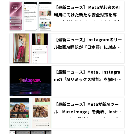
が登場
【最新ニュース】 Metaが若者のAI
利用に向けた新たな安全対策を導
入、危険行為などのリスクを保護者
に通知へ
【最新ニュース】Instagramのリー
ル動画AI翻訳が「日本語」に対応！
自分の声色そのままに世界へ発信が
可能に
【最新ニュース】Meta、Instagra
mの「AIリミックス機能」を撤回 急
すぎるAI開発に警鐘も
【最新ニュース】Metaが新AIツー
ル「Muse Image」を発表、Insta
gramの公開投稿もリミックス可能
に