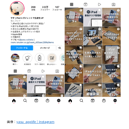
画像：
yasu_applife｜Instagram