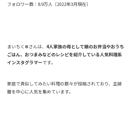
フォロワー数：
8.9
万人（
2022
年
3
月現在）
まいちく
❁
さんは、
4
人家族の母として娘のお弁当やおうち
ごはん、おつまみなどのレシピを紹介している人気料理系
インスタグラマー
です。
家庭で真似してみたい料理の数々が投稿されており、主婦
層を中心に人気を集めています。