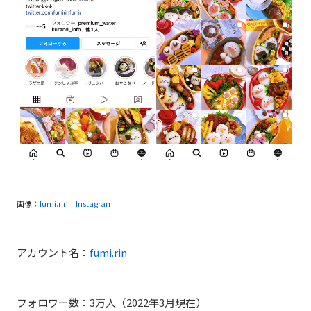
画像：
fumi.rin｜Instagram
アカウント名：
fumi.rin
フォロワー数：
3
万人（
2022
年
3
月現在）