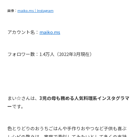
画像：
maiko.ms｜Instagram
アカウント名：
maiko.ms
フォロワー数：
1.4
万人（
2022
年
3
月現在）
まい☆
さんは、
3児の母も務める人気料理系インスタグラマ
ー
です。
色とりどりのおうちごはんや手作りおやつなど子供も喜ぶ
レシピの数々は、家庭で真似してみたいとして多くの支持