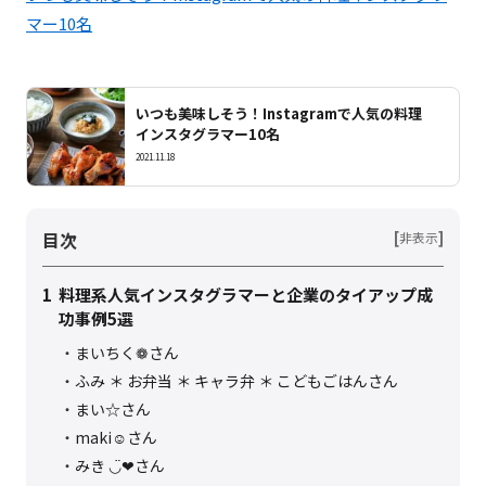
マー10名
いつも美味しそう！Instagramで人気の料理
インスタグラマー10名
2021.11.18
目次
[
]
非表示
1
料理系人気インスタグラマーと企業のタイアップ成
功事例5選
まいちく❁さん
ふみ ＊ お弁当 ＊ キャラ弁 ＊ こどもごはんさん
まい☆さん
maki☺︎さん
みき ◡̈❤︎さん