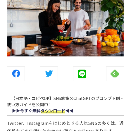
【日本語・コピペOK】SNS施策×ChatGPTのプロンプト例・
使い方ガイドを公開中！
▶︎▶︎今すぐ無料
ダウンロード
◀︎◀︎
Twitter
、
Instagram
をはじめとする人気
SNSの多くは
、近
年私たちの生活に欠かせない存在となりつつあります。