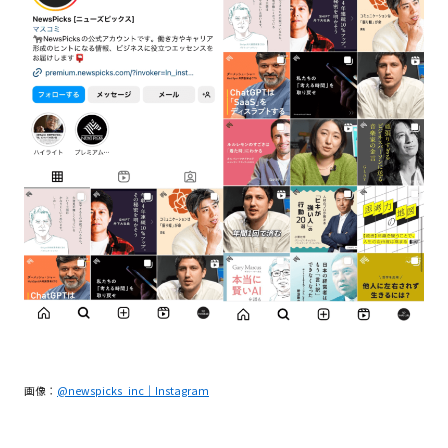
画像：
@newspicks_inc｜Instagram