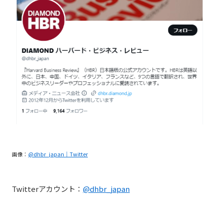
画像：
@dhbr_japan｜Twitter
Twitterアカウント：
@dhbr_japan