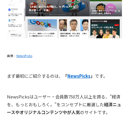
画像：
NewsPicks
まず最初にご紹介するのは、
「
NewsPicks
」
です。
NewsPicksは
ユーザー・会員数750万人以上を誇る、
”経済
を、もっとおもしろく。”をコンセプトに厳選した
経済ニュ
ースやオリジナルコンテンツやが人気
のサイトです。