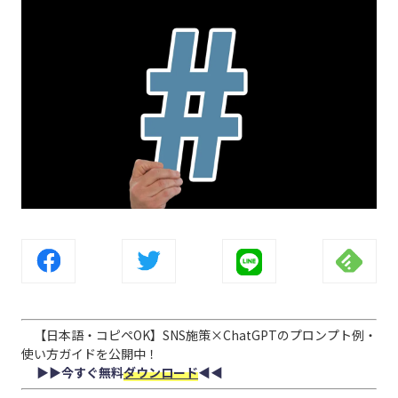
【日本語・コピペOK】SNS施策×ChatGPTのプロンプト例・
使い方ガイドを公開中！
▶︎▶︎今すぐ無料
ダウンロード
◀︎◀︎