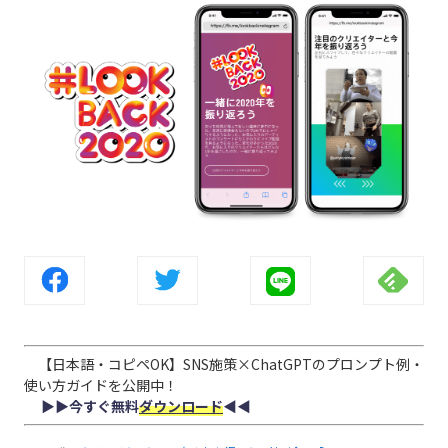
【日本語・コピペOK】SNS施策×ChatGPTのプロンプト例・
使い方ガイドを公開中！
▶︎▶︎今すぐ無料
ダウンロード
◀︎◀︎