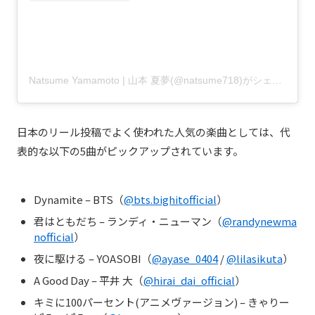
Natsume Yamamoto | 山本 夏夢(@natsume718)がシェアした投稿
日本のリール投稿でよく使われた人気の楽曲としては、代
表的な以下の5曲がピックアップされています。
Dynamite – BTS（
@bts.bighitofficial
）
君はともだち – ランディ・ニューマン（
@randynewma
nofficial
）
夜に駆ける – YOASOBI（
@ayase_0404
/
@lilasikuta
）
A Good Day – 平井 大（
@hirai_dai_official
）
キミに100パーセント(アニメヴァージョン) – きゃりー