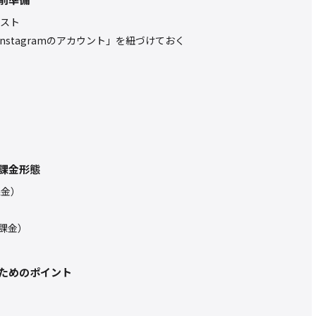
スト
「Instagramのアカウント」を紐づけておく
課金形態
課金）
ル課金）
ためのポイント