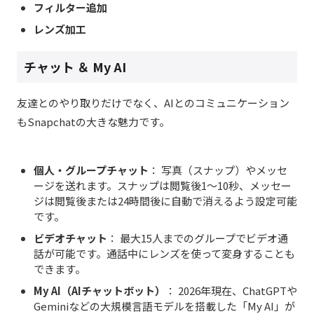
フィルター追加
レンズ加工
チャット ＆ My AI
友達とのやり取りだけでなく、AIとのコミュニケーション
もSnapchatの大きな魅力です。
個人・グループチャット
： 写真（スナップ）やメッセ
ージを送れます。スナップは閲覧後1〜10秒、メッセー
ジは閲覧後または24時間後に自動で消えるよう設定可能
です。
ビデオチャット
： 最大15人までのグループでビデオ通
話が可能です。通話中にレンズを使って変身することも
できます。
My AI
（AI
チャットボット）
： 2026
年現在、ChatGPTや
Geminiなどの大規模言語モデルを搭載した「My AI」が