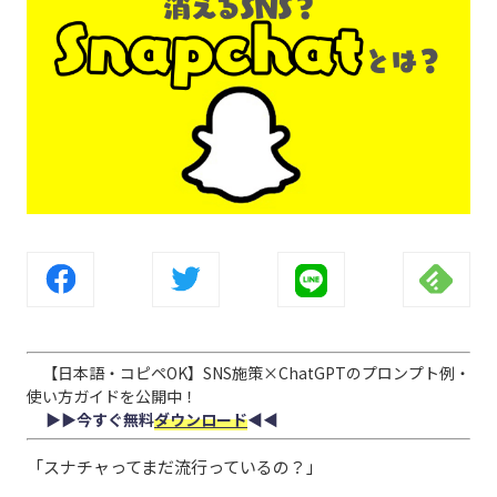
【日本語・コピペOK】SNS施策×ChatGPTのプロンプト例・
使い方ガイドを公開中！
▶︎▶︎今すぐ無料
ダウンロード
◀︎◀︎
「スナチャってまだ流行って
い
るの？」