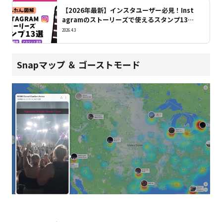
【2026年最新】インスタユーザー必見！Inst
agramのストーリーズで使えるスタンプ13種
類と使い方を紹介
2026.4.3
Snapマップ ＆ ゴーストモード