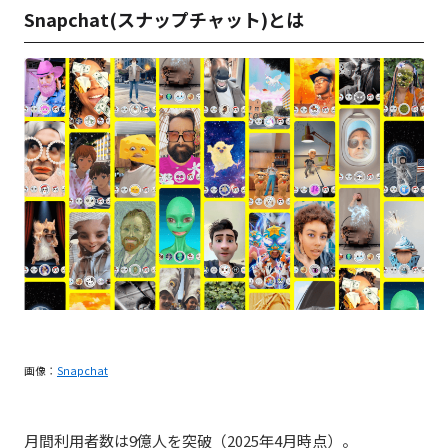
Snapchat(スナップチャット)とは
画像：
Snapchat
月間利用者数は
9
億人
を突破
（
2025
年
4
月時点）
。