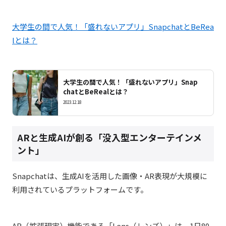
大学生の間で人気！「盛れないアプリ」SnapchatとBeRea
lとは？
大学生の間で人気！「盛れないアプリ」Snap
chatとBeRealとは？
2023.12.18
ARと生成AIが創る「没入型エンターテインメ
ント」
Snapchatは、生成AIを活用した画像・AR表現が大規模に
利用されているプラットフォームです。
AR
（拡張現実）機能である「
Lens
（レンズ）」は、
1
日
80