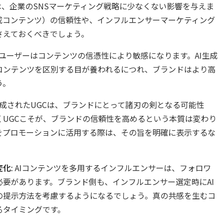
は、企業のSNSマーケティング戦略に少なくない影響を与えま
成コンテンツ）の信頼性や、インフルエンサーマーケティング
さえておくべきでしょう。
: ユーザーはコンテンツの信憑性により敏感になります。AI生成
コンテンツを区別する目が養われるにつれ、ブランドはより高
う。
で生成されたUGCは、ブランドにとって諸刃の剣となる可能性
くUGCこそが、ブランドの信頼性を高めるという本質は変わり
Cをプロモーションに活用する際は、その旨を明確に表示するな
変化
: AIコンテンツを多用するインフルエンサーは、フォロワ
要があります。ブランド側も、インフルエンサー選定時にAI
の提示方法を考慮するようになるでしょう。真の共感を生むコ
るタイミングです。