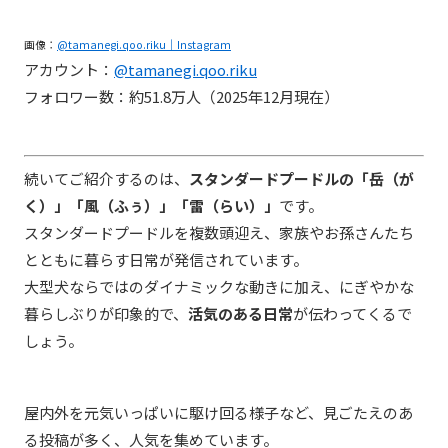
画像：
@tamanegi.qoo.riku｜Instagram
アカウント：
@tamanegi.qoo.riku
フォロワー数：約51.8万人（2025年12月現在）
続いてご紹介するのは、
スタンダードプードルの「岳（が
く）」「風（ふぅ）」「雷（らい）」
です。
スタンダードプードルを複数頭迎え、家族やお孫さんたち
とともに暮らす日常が発信されています。
大型犬ならではのダイナミックな動きに加え、にぎやかな
暮らしぶりが印象的で、
活気のある日常
が伝わってくるで
しょう。
屋内外を元気いっぱいに駆け回る様子など、見ごたえのあ
る投稿が多く、人気を集めています。