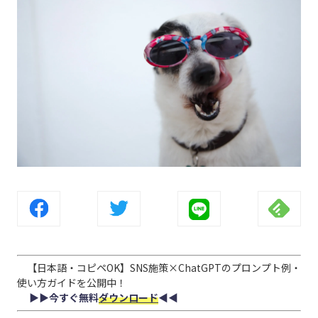
【日本語・コピペOK】SNS施策×ChatGPTのプロンプト例・
使い方ガイドを公開中！
▶︎▶︎今すぐ無料
ダウンロード
◀︎◀︎