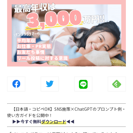
【日本語・コピペOK】SNS施策×ChatGPTのプロンプト例・
使い方ガイドを公開中！
▶︎▶︎今すぐ無料
ダウンロード
◀︎◀︎