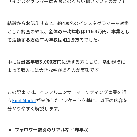
「インスタグラマーは実際どのくらい稼いでいるのか？」
結論からお伝えすると、約
400
名のインスタグラマーを対象
とした調査の結果、
全体の平均年収は
116.3
万円、本業とし
て活動する方の平均年収は
411.9
万円
でした。
中には
最高年収
3,000
万円
に達する方もおり、活動規模に
よって収入には大きな幅があるのが実態です。
この記事では、インフルエンサーマーケティング事業を行
う
Find Model
が実施したアンケートを基に、以下の内容を
分かりやすく解説します。
フォロワー数別のリアルな平均年収