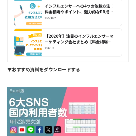
インフルエンサーへの4つの依頼方法！
料金相場やポイント、魅力的なPR成功
事例8選
2025.10.22
【2026年】注目のインフルエンサーマ
ーケティング会社まとめ【料金相場や
選び方】も解説！
2026.1.30
▼おすすめ資料をダウンロードする