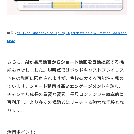
画像：
YouTube Expands Voice Replies, Superchat Goals, AI Creation Tools and
More
さらに、
AIが長尺動画からショート動画を自動提案
する機
能も登場しました。現時点ではポッドキャストプレイリス
ト内の動画に限定されますが、今後拡大する可能性を秘め
ています。
ショート動画は高いエンゲージメント
を誇り、
チャンネル成長の重要な要素。長尺コンテンツを
効率的に
再利用
し、より多くの視聴者にリーチする強力な手段とな
ります。
活用ポイント: