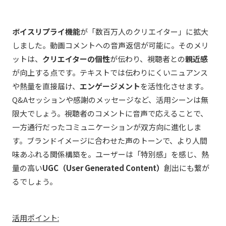
ボイスリプライ機能
が「数百万人のクリエイター」に拡大
しました。動画コメントへの音声返信が可能に。そのメリ
ットは、
クリエイターの個性
が伝わり、視聴者との
親近感
が向上する点です。テキストでは伝わりにくいニュアンス
や熱量を直接届け、
エンゲージメント
を活性化させます。
Q&Aセッションや感謝のメッセージなど、活用シーンは無
限大でしょう。視聴者のコメントに音声で応えることで、
一方通行だったコミュニケーションが双方向に進化しま
す。ブランドイメージに合わせた声のトーンで、より人間
味あふれる関係構築を。ユーザーは「特別感」を感じ、熱
量の高い
UGC（User Generated Content）
創出にも繋が
るでしょう。
活用ポイント: