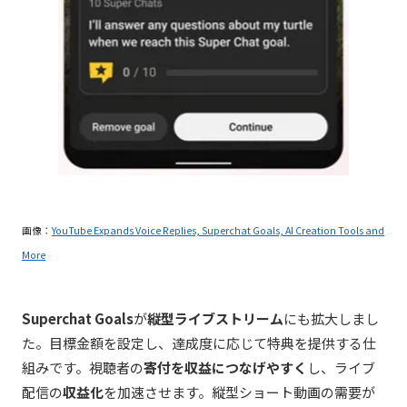
画像：
YouTube Expands Voice Replies, Superchat Goals, AI Creation Tools and
More
Superchat Goals
が
縦型ライブストリーム
にも拡大しまし
た。目標金額を設定し、達成度に応じて特典を提供する仕
組みです。視聴者の
寄付を収益につなげやすく
し、ライブ
配信の
収益化
を加速させます。縦型ショート動画の需要が