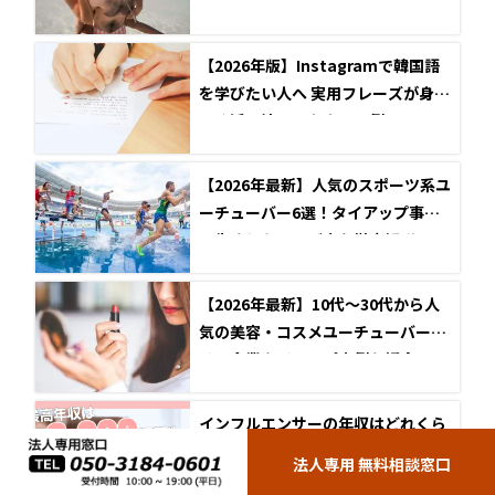
ンサー)12名とは？企業とのタイア
ップ事例も紹介
【2026年版】Instagramで韓国語
を学びたい人へ 実用フレーズが身に
つく活用法とアカウント例
【2026年最新】人気のスポーツ系ユ
ーチューバー6選！タイアップ事例
と失敗しない選び方を徹底解説
【2026年最新】10代～30代から人
気の美容・コスメユーチューバーと
は？企業タイアップ事例も紹介
インフルエンサーの年収はどれくら
い？約400名調査で平均・最高年収
法人専用 無料相談窓口
を解説