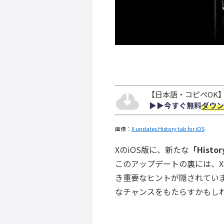
【日本語・コピペOK】S
▶︎▶︎今すぐ無料
ダウン
画像：
X updates History tab for iOS
XのiOS版に、新たな
「Histo
このアップデートの裏には、
き重要なヒントが隠されてい
なチャンスをもたらすかもし