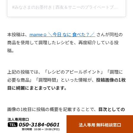
#みなさまのお墨付き | 西友＆サニーのプライベートブランド(@osumitsuki)がシェアした投稿
本投稿は、
mame☺︎ ＼今日 なに 食べた？／
さんが同社の
商品を使用して調理したレシピを、再度紹介している投
稿。
上記の投稿では、「レシピのアピールポイント」「調理に
必要な商品」「調理時間」といった情報が、
投稿画像の1枚
目に綺麗にまとまっています。
画像の1枚目に投稿の概要を記載することで、
目次としての
役割
を果たすので、Instagramユーザーの興味関心を惹く
法人専用 無料相談窓口
ことが可能に。