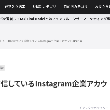
殿堂入り記事
SNS別カテゴリ
目的別カテゴリ
お役立ち
ボを運営しているFind Modelとは？インフルエンサーマーケティン
例
SDGsについて発信しているInstagram企業アカウント事例5選
運営
信しているInstagram企業アカウ
インスタラボライター