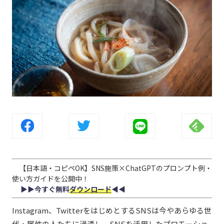
【日本語・コピペOK】SNS施策×ChatGPTのプロンプト例・
使い方ガイドを公開中！
▶︎▶︎今すぐ無料
ダウンロード
◀︎◀︎
Instagram、TwitterをはじめとするSNSは今やあらゆる世
代・属性の人たちに浸透し、SNSを活用したプロモーショ