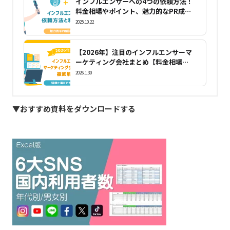
インフルエンサーへの4つの依頼方法！
料金相場やポイント、魅力的なPR成功
事例8選
2025.10.22
【2026年】注目のインフルエンサーマ
ーケティング会社まとめ【料金相場や
選び方】も解説！
2026.1.30
▼おすすめ資料をダウンロードする