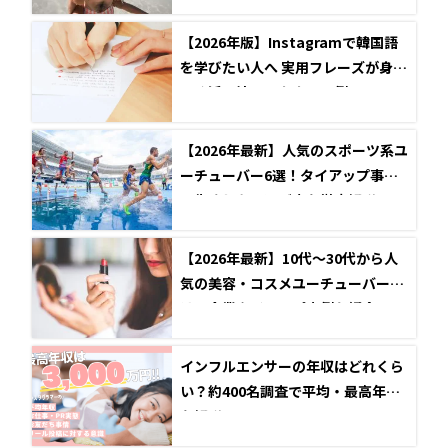
ップ事例も紹介
【2026年版】Instagramで韓国語
を学びたい人へ 実用フレーズが身に
つく活用法とアカウント例
【2026年最新】人気のスポーツ系ユ
ーチューバー6選！タイアップ事例
と失敗しない選び方を徹底解説
【2026年最新】10代～30代から人
気の美容・コスメユーチューバーと
は？企業タイアップ事例も紹介
インフルエンサーの年収はどれくら
い？約400名調査で平均・最高年収
を解説