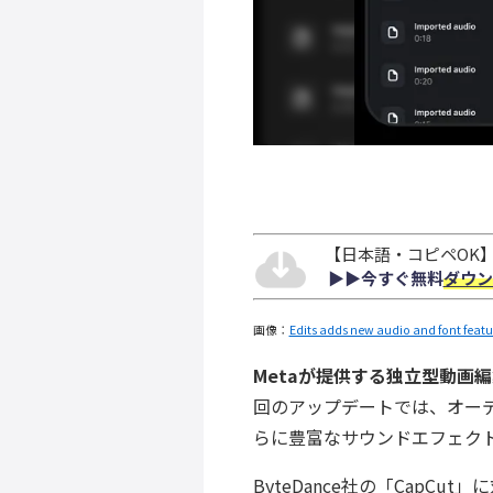
【日本語・コピペOK】S
▶︎▶︎今すぐ無料
ダウン
画像：
Edits adds new audio and font featu
Metaが提供する独立型動画編
回のアップデートでは、オー
らに豊富なサウンドエフェク
ByteDance社の「CapCu