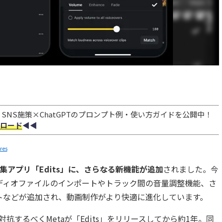
NS施策×ChatGPTのプロンプト例・使い方ガイドを公開中！
ロード
◀︎◀︎
res
集アプリ「Edits」に、さらなる新機能が追加
されました。今
ディオファイルのインポートやトラック間の音量調整機能、さ
トなどが追加され、動画制作がより快適に進化しています。
t」に対抗するべくMetaが「Edits」をリリースしてから約1年。同