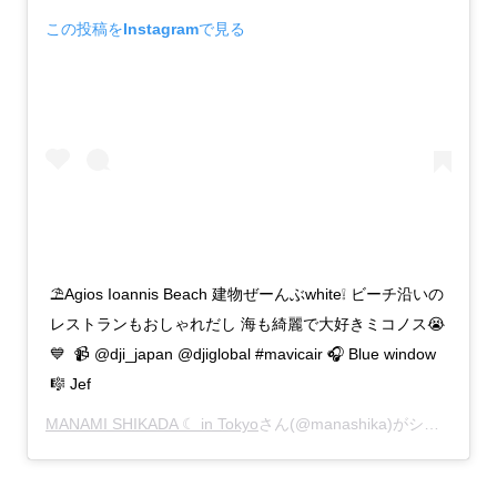
この投稿をInstagramで見る
⛱Agios Ioannis Beach 建物ぜーんぶwhite❕ ビーチ沿いの
レストランもおしゃれだし 海も綺麗で大好きミコノス😭
💙 ㅤ 📹 @dji_japan @djiglobal #mavicair 🎧 Blue window
🎼 Jef
MANAMI SHIKADA ☾ in Tokyo
さん(@manashika)がシェアした投稿 -