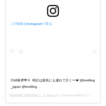
この投稿をInstagramで見る
Chill😪👒💙🌞 ㅤ 時計は旅先にも連れて行く〜🐒 @breitling
_japan @breitling
MANAMI SHIKADA ☾ in Tokyo
さん(@manashika)がシェアした投稿 -