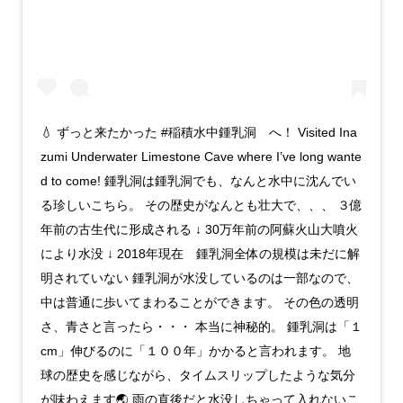
💧 ずっと来たかった #稲積水中鍾乳洞 へ！ Visited Ina
zumi Underwater Limestone Cave where I’ve long wante
d to come! 鍾乳洞は鍾乳洞でも、なんと水中に沈んでい
る珍しいこちら。 その歴史がなんとも壮大で、、、 ３億
年前の古生代に形成される ↓ 30万年前の阿蘇火山大噴火
により水没 ↓ 2018年現在 鍾乳洞全体の規模は未だに解
明されていない 鍾乳洞が水没しているのは一部なので、
中は普通に歩いてまわることができます。 その色の透明
さ、青さと言ったら・・・ 本当に神秘的。 鍾乳洞は「１
cm」伸びるのに「１００年」かかると言われます。 地
球の歴史を感じながら、タイムスリップしたような気分
が味わえます🌏 雨の直後だと水没しちゃって入れないこ