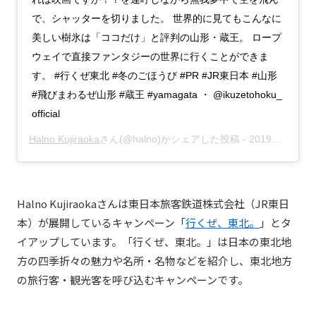
で、シャッターを切りました。 世界的に見てもこんなに
美しい樹氷は「ココだけ」と評判の山形・蔵王。 ロープ
ウェイで直接ファンタジーの世界に行くことができま
す。 #行くぜ東北 #冬のごほうび #PR #JR東日本 #山形
#飛びまわるぜ山形 #蔵王 #yamagata ・ @ikuzetohoku_
official
Halno Kujiraoka
さん(@halno)がシェアした投稿 -
2019年 2月月5日午前3時04分PST
Halno Kujiraokaさんは東日本旅客鉄道株式会社（JR東日
本）が展開しているキャンペーン「
行くぜ、東北。
」とタ
イアップしています。「行くぜ、東北。」は日本の東北地
方の四季折々の魅力や名所・名物などを紹介し、東北地方
の旅行客・観光客を呼び込むキャンペーンです。