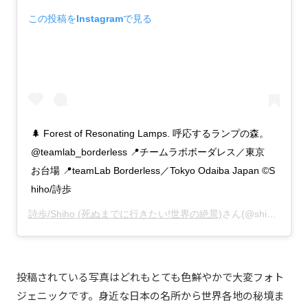
この投稿をInstagramで見る
🌲 Forest of Resonating Lamps. 呼応するランプの森。
@teamlab_borderless 📍チームラボボーダレス／東京
お台場 📍teamLab Borderless／Tokyo Odaiba Japan ©︎S
hiho/詩歩
詩歩/Shiho (死ぬまでに行きたい!世界の絶景)
さん(@shih0107)がシェアした投稿 -
投稿されている写真はどれもとても色鮮やかで大変フォト
ジェニックです。身近な日本の名所から世界各地の秘境ま