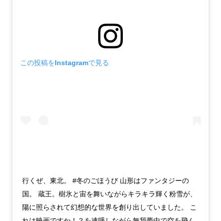
この投稿をInstagramで見る
行くぜ、東北。 #冬のごほうび 山形はファンタジーの
国。 蔵王。樹氷と宙を舞いながらキラキラ輝く粉雪が、
陽に照らされて幻想的な世界を創り出していました。 こ
れは映画ですか！？を連呼しながら無我夢中で空を飛ん