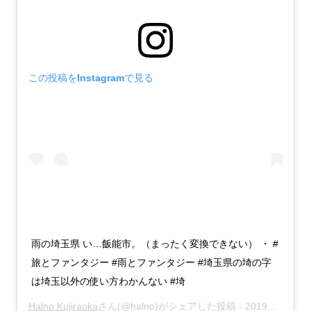
この投稿をInstagramで見る
雨の埼玉県 い…飯能市。（まったく変換できない） ・ #
旅とファンタジー #雨とファンタジー #埼玉県の埼の字
は埼玉以外の使い方わかんない #埼
Halno Kujiraoka
さん(@halno)がシェアした投稿 -
2019年 7月月8日午前5時00分PDT