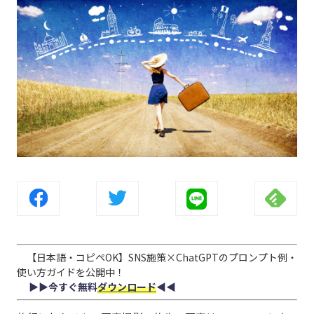
【日本語・コピペOK】SNS施策×ChatGPTのプロンプト例・
使い方ガイドを公開中！
▶︎▶︎今すぐ無料
ダウンロード
◀︎◀︎