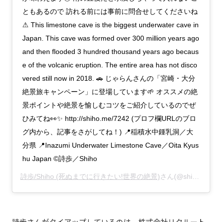
ともあるので 訪れる前には事前に問合せしてくださいね
⚠ This limestone cave is the biggest underwater cave in
Japan. This cave was formed over 300 million years ago
and then flooded 3 hundred thousand years ago becaus
e of the volcanic eruption. The entire area has not disco
vered still now in 2018. 🚗 じゃらんさんの「宮崎・大分
絶景旅キャンペーン」に登場しています🌱 オススメの絶
景ポイントや絶景を愉しむコツをご紹介しているのでぜ
ひみてね👀✨ http://shiho.me/7242 (プロフ欄URLのブロ
グ内から、記事をさがしてね！) 📍稲積水中鍾乳洞／大
分県 📍Inazumi Underwater Limestone Cave／Oita Kyus
hu Japan ©詩歩／Shiho
詩歩/Shiho (死ぬまでに行きたい!世界の絶景)
さん(@shih0107)がシェアした投稿 -
詩歩さんがタイアップしているのは、株式会社リクルート