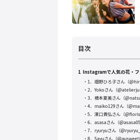
目次
1
Instagramで人気の花
1．畑野ひろ子さん（@hirok
2．Yokoさん（@atelierj
3．橋本夏美さん（@natsum
4．maiko129さん（@mai
5．濱口貴弘さん（@florist.
6．asasaさん（@asasa0
7．ryuryuさん（@ryuryu
8．Sayuさん（@ausweet