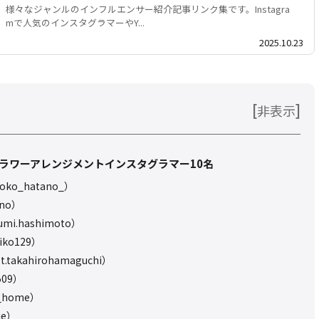
様々なジャンルのインフルエンサー紹介記事リンク集です。Instagra
mで人気のインスタグラマーやY...
2025.10.23
[
]
非表示
・フラワーアレンジメントインスタグラマー10名
o_hatano_）
uno）
i.hashimoto）
ko129）
takahirohamaguchi）
509）
_home）
ie）